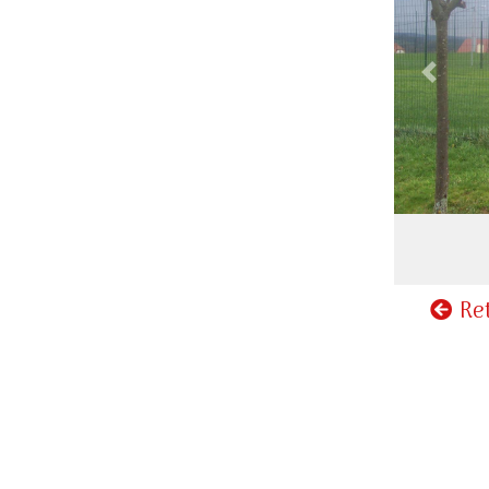
Previou
Ret