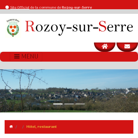
Site Officiel
de la commune de
Rozoy-sur-Serre
MENU
Previous
Next
Hôtel, restaurant