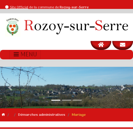
Site Officiel
de la commune de
Rozoy-sur-Serre
MENU
Previous
Next
Démarches administratives
Mariage