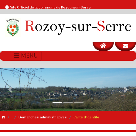
Site Officiel
de la commune de
Rozoy-sur-Serre
MENU
Previous
Next
Démarches administratives
Carte d'identité